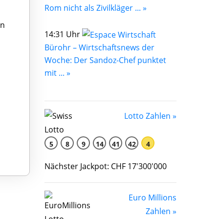
Rom nicht als Zivilkläger ... »
en
14:31 Uhr
Bürohr – Wirtschaftsnews der
Woche: Der Sandoz-Chef punktet
mit ... »
Lotto Zahlen »
5
8
9
14
41
42
4
Nächster Jackpot: CHF 17'300'000
Euro Millions
Zahlen »