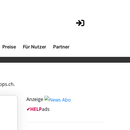
Preise
Für Nutzer
Partner
ops.ch.
Anzeige
✔
HELP
ads