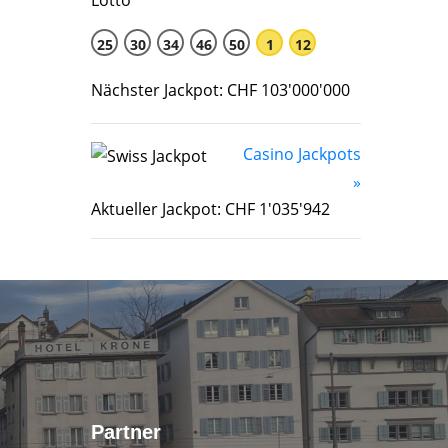
25
30
34
46
50
1
12
Nächster Jackpot: CHF 103'000'000
Casino Jackpots
»
Aktueller Jackpot: CHF 1'035'942
Partner