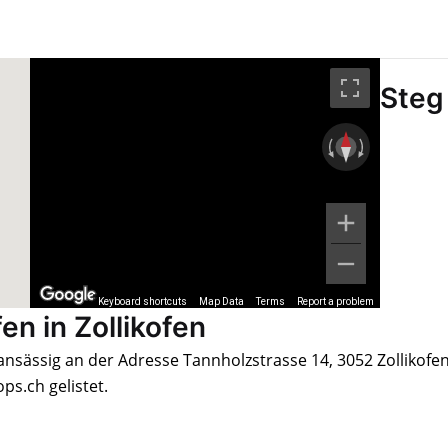
Steg
Keyboard shortcuts
Map Data
Terms
Report a problem
fen in Zollikofen
 ansässig an der Adresse Tannholzstrasse 14, 3052 Zollikofen,
s.ch gelistet.