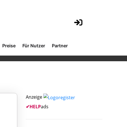
Preise
Für Nutzer
Partner
Anzeige
✔
HELP
ads