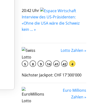
20:42 Uhr
Interview des US-Präsidenten:
«Ohne die USA wäre die Schweiz
kein ... »
Lotto Zahlen »
5
8
9
14
41
42
4
Nächster Jackpot: CHF 17'300'000
Euro Millions
Zahlen »