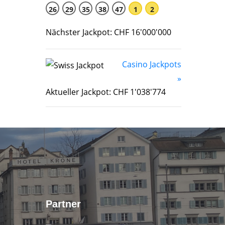
26
29
35
38
47
1
2
Nächster Jackpot: CHF 16'000'000
Casino Jackpots
»
Aktueller Jackpot: CHF 1'038'774
Partner