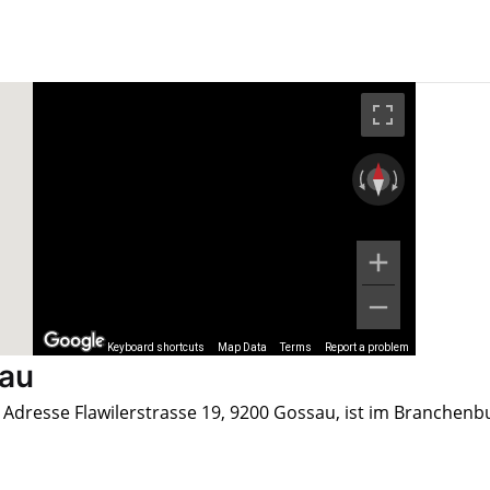
Keyboard shortcuts
Map Data
Terms
Report a problem
sau
 Adresse Flawilerstrasse 19, 9200 Gossau, ist im Branchenb