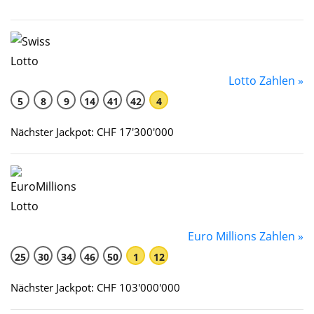
Lotto Zahlen »
5
8
9
14
41
42
4
Nächster Jackpot: CHF 17'300'000
Euro Millions Zahlen »
25
30
34
46
50
1
12
Nächster Jackpot: CHF 103'000'000