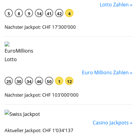
Lotto Zahlen »
5
8
9
14
41
42
4
Nächster Jackpot: CHF 17'300'000
Euro Millions Zahlen »
25
30
34
46
50
1
12
Nächster Jackpot: CHF 103'000'000
Casino Jackpots »
Aktueller Jackpot: CHF 1'034'137