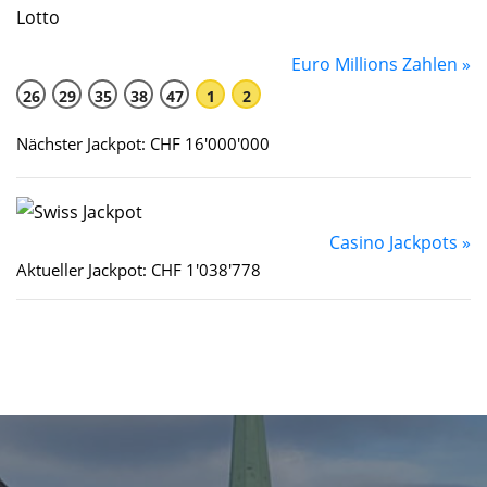
Euro Millions Zahlen »
26
29
35
38
47
1
2
Nächster Jackpot: CHF 16'000'000
Casino Jackpots »
Aktueller Jackpot: CHF 1'038'778