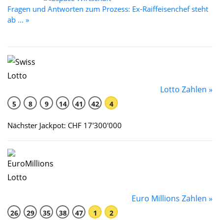
Fragen und Antworten zum Prozess: Ex-Raiffeisenchef steht
ab ... »
Lotto Zahlen »
5
8
9
14
41
42
4
Nächster Jackpot: CHF 17'300'000
Euro Millions Zahlen »
26
29
35
38
47
1
2