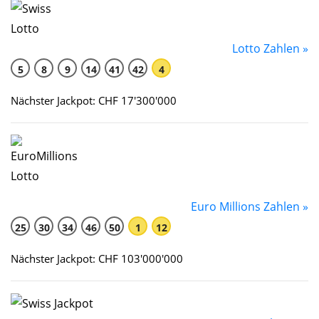
Lotto Zahlen »
5
8
9
14
41
42
4
Nächster Jackpot: CHF 17'300'000
Euro Millions Zahlen »
25
30
34
46
50
1
12
Nächster Jackpot: CHF 103'000'000