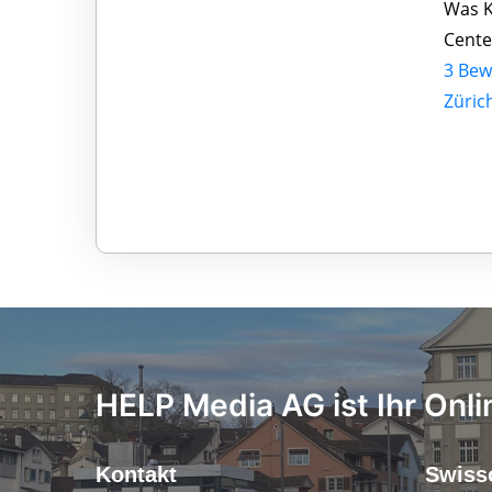
Was K
Cente
3 Bew
Züric
HELP Media AG ist Ihr Onli
Kontakt
Swiss