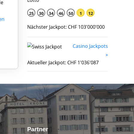
de
25
30
34
46
50
1
12
en
Nächster Jackpot: CHF 103'000'000
Casino Jackpots
»
Aktueller Jackpot: CHF 1'036'087
Partner