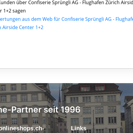
unden über Confiserie Sprüngli AG - Flughafen Zürich Airsi
r 1+2 sagen
ertungen aus dem Web für Confiserie Sprüngli AG - Flughaf
h Airside Center 1+2
ne-Partner seit 1996
onlineshops.ch-
Links