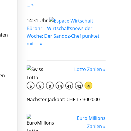
... »
14:31 Uhr
Bürohr – Wirtschaftsnews der
afen
Woche: Der Sandoz-Chef punktet
mit ... »
Lotto Zahlen »
den
5
8
9
14
41
42
4
Nächster Jackpot: CHF 17'300'000
Euro Millions
Zahlen »