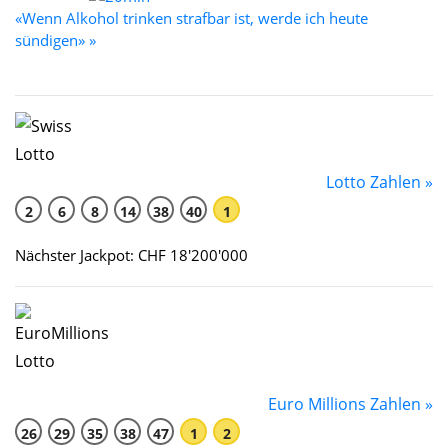
«Wenn Alkohol trinken strafbar ist, werde ich heute
sündigen» »
Lotto Zahlen »
2
6
8
14
38
40
1
Nächster Jackpot: CHF 18'200'000
Euro Millions Zahlen »
26
29
35
38
47
1
2