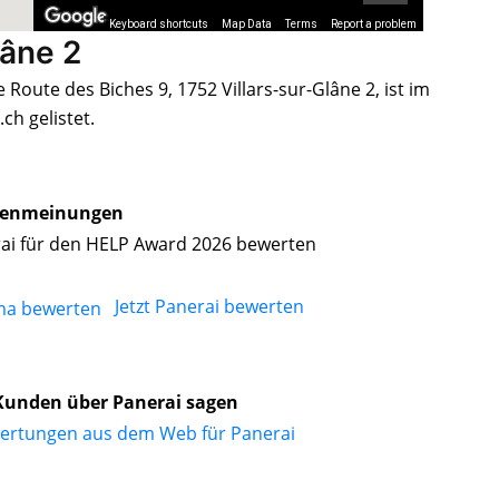
Keyboard shortcuts
Map Data
Terms
Report a problem
lâne 2
Route des Biches 9, 1752 Villars-sur-Glâne 2, ist im
h gelistet.
enmeinungen
ai für den HELP Award 2026 bewerten
Jetzt Panerai bewerten
Kunden über Panerai sagen
ertungen aus dem Web für Panerai