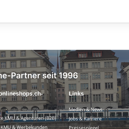
ne-Partner seit 1996
onlineshops.ch-
Links
r
Medien & News
e KMU & Agenturen (B2B)
Jobs & Karriere
e KMU & Werbekunden
Pressespiegel