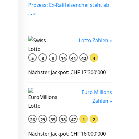
Prozess: Ex-Raiffeisenchef steht ab
... »
Lotto Zahlen »
5
8
9
14
41
42
4
Nächster Jackpot: CHF 17'300'000
Euro Millions
Zahlen »
26
29
35
38
47
1
2
Nächster Jackpot: CHF 16'000'000