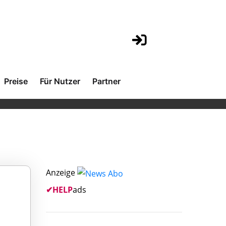
Preise
Für Nutzer
Partner
Anzeige
✔
HELP
ads