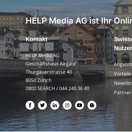
HELP Media AG ist Ihr Onli
Kontakt
Swiss
Nutze
HELP Media AG
Geschäftshaus Airgate
Angebot
Thurgauerstrasse 40
Vorteil
8050 Zürich
Newslet
0800 SEARCH / 044 240 36 40
Partner