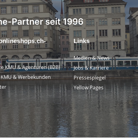
ne-Partner seit 1996
onlineshops.ch-
Links
r
Medien & News
e KMU & Agenturen (B2B)
Jobs & Karriere
e KMU & Werbekunden
Pressespiegel
ter
Yellow Pages