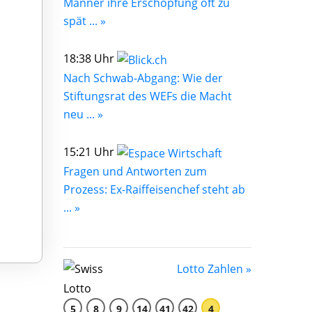
Männer ihre Erschöpfung oft zu
spät ... »
18:38 Uhr
Nach Schwab-Abgang: Wie der
Stiftungsrat des WEFs die Macht
neu ... »
15:21 Uhr
Fragen und Antworten zum
Prozess: Ex-Raiffeisenchef steht ab
... »
Lotto Zahlen »
5
8
9
14
41
42
4