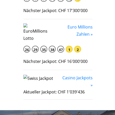
Nächster Jackpot: CHF 17'300'000
Euro Millions
Zahlen »
26
29
35
38
47
1
2
Nächster Jackpot: CHF 16'000'000
Casino Jackpots
»
Aktueller Jackpot: CHF 1'039'436