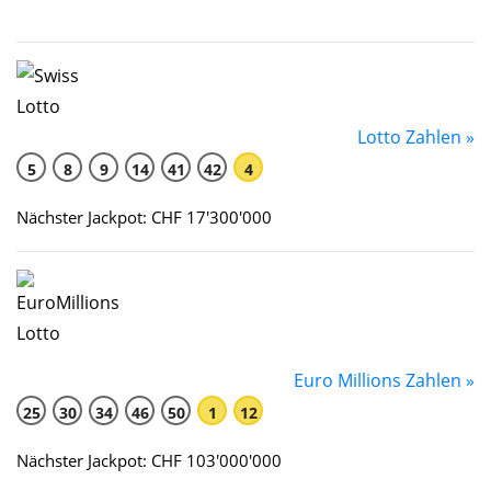
Lotto Zahlen »
5
8
9
14
41
42
4
Nächster Jackpot: CHF 17'300'000
Euro Millions Zahlen »
25
30
34
46
50
1
12
Nächster Jackpot: CHF 103'000'000