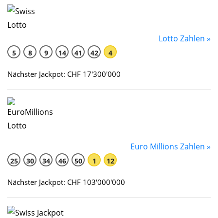
Lotto Zahlen »
5
8
9
14
41
42
4
Nächster Jackpot: CHF 17'300'000
Euro Millions Zahlen »
25
30
34
46
50
1
12
Nächster Jackpot: CHF 103'000'000