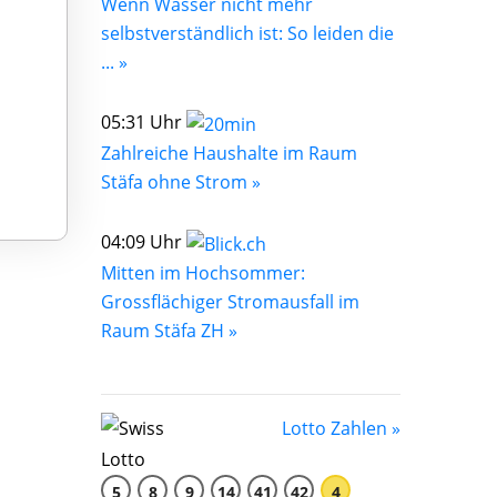
Wenn Wasser nicht mehr
selbstverständlich ist: So leiden die
... »
05:31 Uhr
Zahlreiche Haushalte im Raum
Stäfa ohne Strom »
04:09 Uhr
Mitten im Hochsommer:
Grossflächiger Stromausfall im
Raum Stäfa ZH »
Lotto Zahlen »
5
8
9
14
41
42
4