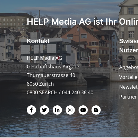
HELP Media AG ist Ihr Onli
Kontakt
Swiss
Nutze
HELP Media AG
Geschäftshaus Airgate
Angebot
Thurgauerstrasse 40
Vorteil
8050 Zürich
Newslet
0800 SEARCH / 044 240 36 40
Partner