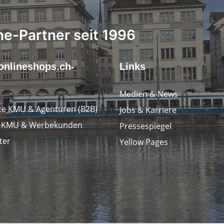
ne-Partner seit 1996
onlineshops.ch-
Links
r
Medien & News
e KMU & Agenturen (B2B)
Jobs & Karriere
e KMU & Werbekunden
Pressespiegel
ter
Yellow Pages