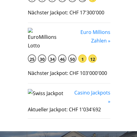
Nächster Jackpot: CHF 17'300'000
Euro Millions
Zahlen »
25
30
34
46
50
1
12
Nächster Jackpot: CHF 103'000'000
Casino Jackpots
»
Aktueller Jackpot: CHF 1'034'692