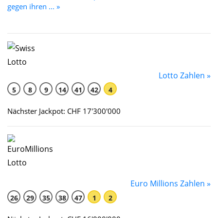
gegen ihren ... »
Lotto Zahlen »
5
8
9
14
41
42
4
Nächster Jackpot: CHF 17'300'000
Euro Millions Zahlen »
26
29
35
38
47
1
2