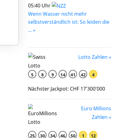
05:40 Uhr
Wenn Wasser nicht mehr
selbstverständlich ist: So leiden die
... »
Lotto Zahlen »
5
8
9
14
41
42
4
Nächster Jackpot: CHF 17'300'000
Euro Millions
Zahlen »
25
30
34
46
50
1
12