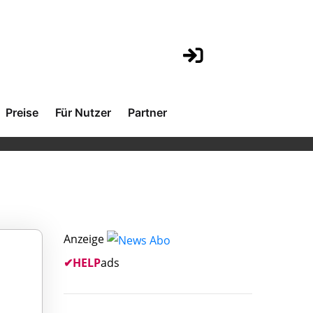
Preise
Für Nutzer
Partner
Anzeige
✔
HELP
ads