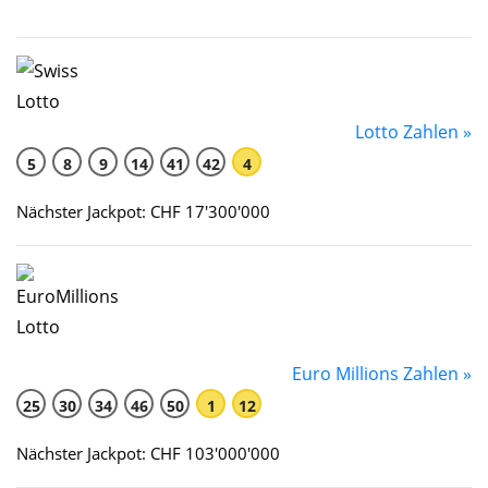
Lotto Zahlen »
5
8
9
14
41
42
4
Nächster Jackpot: CHF 17'300'000
Euro Millions Zahlen »
25
30
34
46
50
1
12
Nächster Jackpot: CHF 103'000'000