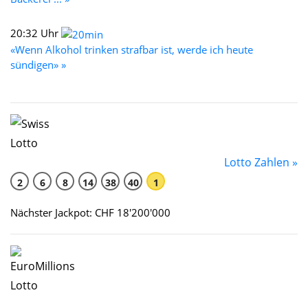
20:32 Uhr
«Wenn Alkohol trinken strafbar ist, werde ich heute
sündigen» »
Lotto Zahlen »
2
6
8
14
38
40
1
Nächster Jackpot: CHF 18'200'000