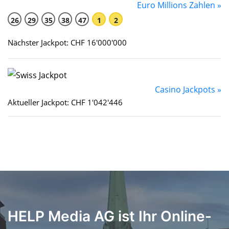
Euro Millions Zahlen »
26
29
35
38
47
1
2
Nächster Jackpot: CHF 16'000'000
Casino Jackpots »
Aktueller Jackpot: CHF 1'042'446
HELP Media AG ist Ihr Online-