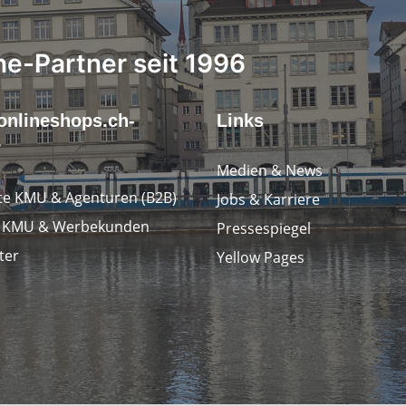
ne-Partner seit 1996
onlineshops.ch-
Links
r
Medien & News
e KMU & Agenturen (B2B)
Jobs & Karriere
e KMU & Werbekunden
Pressespiegel
ter
Yellow Pages