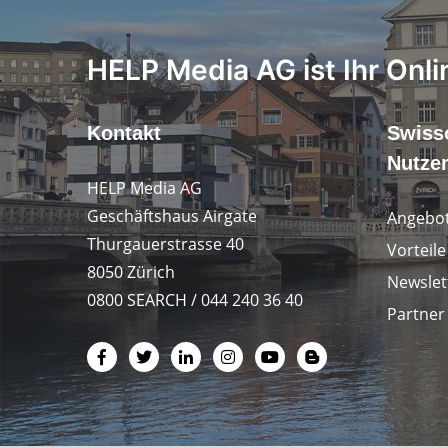
HELP Media AG ist Ihr Onli
Kontakt
Swiss
Nutze
HELP Media AG
Geschäftshaus Airgate
Angebot
Thurgauerstrasse 40
Vorteil
8050 Zürich
Newslet
0800 SEARCH / 044 240 36 40
Partner