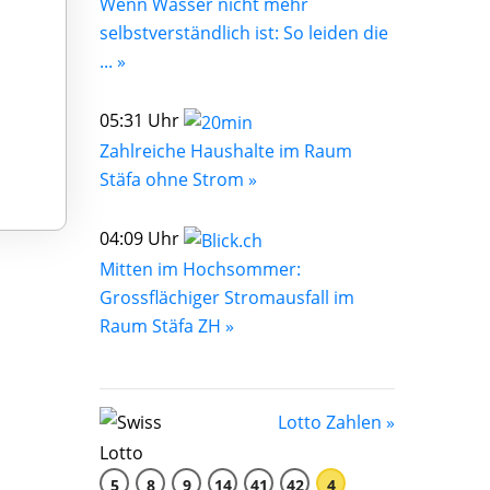
Wenn Wasser nicht mehr
selbstverständlich ist: So leiden die
... »
05:31 Uhr
Zahlreiche Haushalte im Raum
Stäfa ohne Strom »
04:09 Uhr
Mitten im Hochsommer:
Grossflächiger Stromausfall im
Raum Stäfa ZH »
Lotto Zahlen »
5
8
9
14
41
42
4