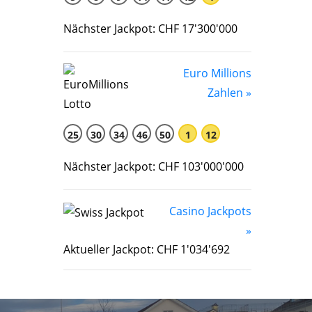
Nächster Jackpot: CHF 17'300'000
Euro Millions
Zahlen »
25
30
34
46
50
1
12
Nächster Jackpot: CHF 103'000'000
Casino Jackpots
»
Aktueller Jackpot: CHF 1'034'692