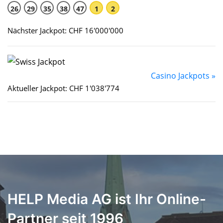
26
29
35
38
47
1
2
Nächster Jackpot: CHF 16'000'000
Casino Jackpots »
Aktueller Jackpot: CHF 1'038'774
HELP Media AG ist Ihr Online-
Partner seit 1996