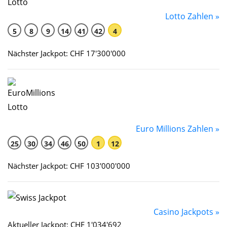
Lotto Zahlen »
5
8
9
14
41
42
4
Nächster Jackpot: CHF 17'300'000
Euro Millions Zahlen »
25
30
34
46
50
1
12
Nächster Jackpot: CHF 103'000'000
Casino Jackpots »
Aktueller Jackpot: CHF 1'034'692