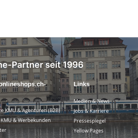
ne-Partner seit 1996
onlineshops.ch-
Links
r
Medien & News
e KMU & Agenturen (B2B)
Jobs & Karriere
e KMU & Werbekunden
Pressespiegel
ter
Yellow Pages