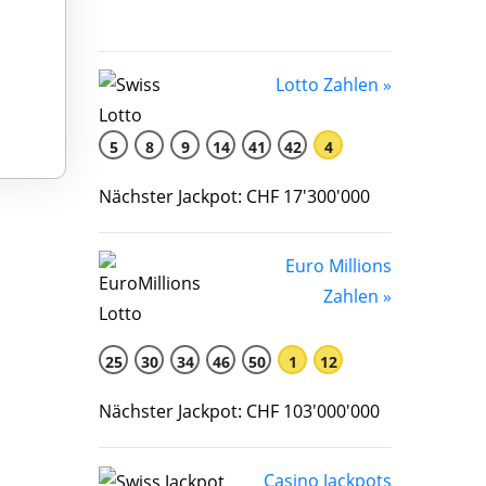
Lotto Zahlen »
5
8
9
14
41
42
4
Nächster Jackpot: CHF 17'300'000
Euro Millions
Zahlen »
25
30
34
46
50
1
12
Nächster Jackpot: CHF 103'000'000
Casino Jackpots