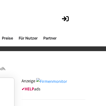
Preise
Für Nutzer
Partner
.ch.
Anzeige
✔
HELP
ads