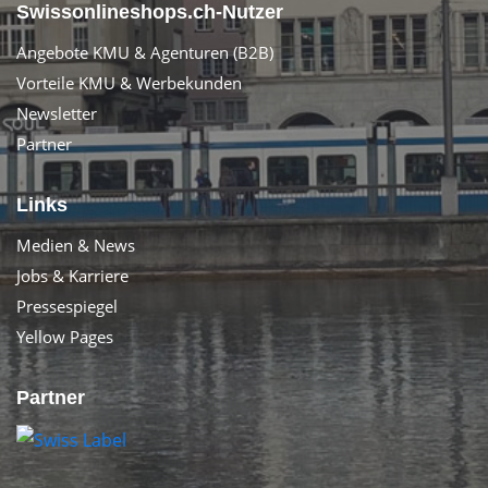
Swissonlineshops.ch-Nutzer
Angebote KMU & Agenturen (B2B)
Vorteile KMU & Werbekunden
Newsletter
Partner
Links
Medien & News
Jobs & Karriere
Pressespiegel
Yellow Pages
Partner