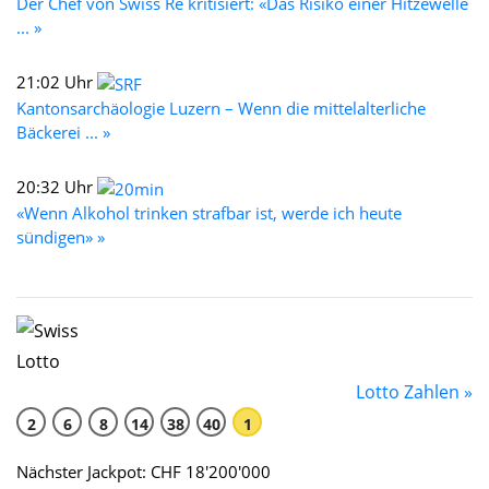
Der Chef von Swiss Re kritisiert: «Das Risiko einer Hitzewelle
... »
21:02 Uhr
Kantonsarchäologie Luzern – Wenn die mittelalterliche
Bäckerei ... »
20:32 Uhr
«Wenn Alkohol trinken strafbar ist, werde ich heute
sündigen» »
Lotto Zahlen »
2
6
8
14
38
40
1
Nächster Jackpot: CHF 18'200'000