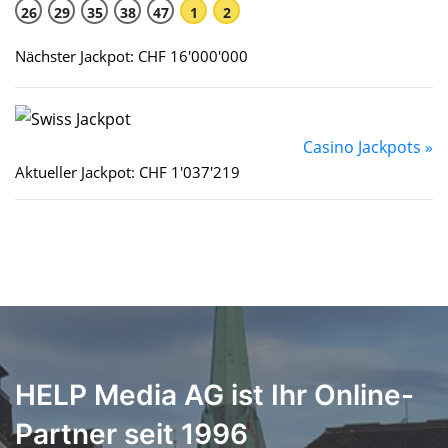
26
29
35
38
47
1
2
Nächster Jackpot: CHF 16'000'000
Casino Jackpots »
Aktueller Jackpot: CHF 1'037'219
HELP Media AG ist Ihr Online-
Partner seit 1996