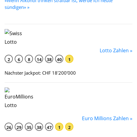
«Wenn Alkohol trinken strafbar ist, werde ich heute
sündigen» »
Lotto Zahlen »
2
6
8
14
38
40
1
Nächster Jackpot: CHF 18'200'000
Euro Millions Zahlen »
26
29
35
38
47
1
2