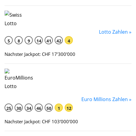
Lotto Zahlen »
5
8
9
14
41
42
4
Nächster Jackpot: CHF 17'300'000
Euro Millions Zahlen »
25
30
34
46
50
1
12
Nächster Jackpot: CHF 103'000'000