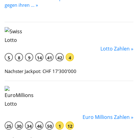
gegen ihren ... »
Lotto Zahlen »
5
8
9
14
41
42
4
Nächster Jackpot: CHF 17'300'000
Euro Millions Zahlen »
25
30
34
46
50
1
12