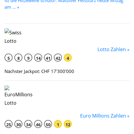
Ist die Hitzewelle schuld?: Massiver Felssturz heute Mittag
am ... »
Lotto Zahlen »
5
8
9
14
41
42
4
Nächster Jackpot: CHF 17'300'000
Euro Millions Zahlen »
25
30
34
46
50
1
12