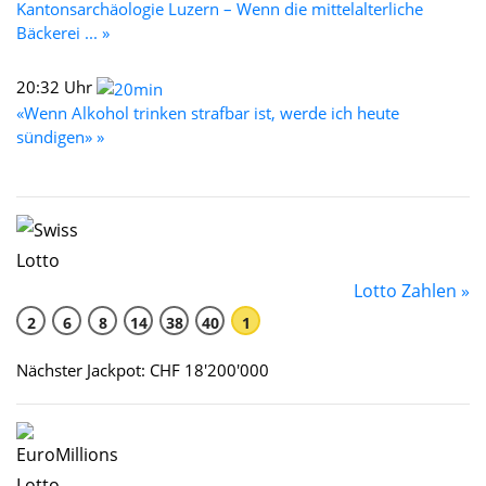
Kantonsarchäologie Luzern – Wenn die mittelalterliche
Bäckerei ... »
20:32 Uhr
«Wenn Alkohol trinken strafbar ist, werde ich heute
sündigen» »
Lotto Zahlen »
2
6
8
14
38
40
1
Nächster Jackpot: CHF 18'200'000