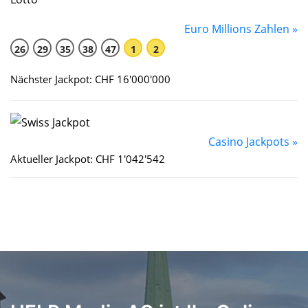
Euro Millions Zahlen »
26
29
35
38
47
1
2
Nächster Jackpot: CHF 16'000'000
Casino Jackpots »
Aktueller Jackpot: CHF 1'042'542