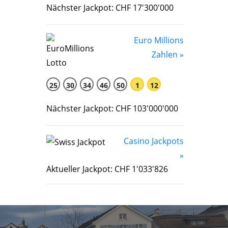
Nächster Jackpot: CHF 17'300'000
Euro Millions
Zahlen »
25
30
34
46
50
1
12
Nächster Jackpot: CHF 103'000'000
Casino Jackpots
»
Aktueller Jackpot: CHF 1'033'826