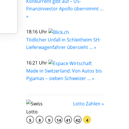
Konkurrent gibt auf – US-
Finanzinvestor Apollo übernimmt ...
»
18:16 Uhr
Tödlicher Unfall in Schleitheim SH:
Lieferwagenfahrer übersieht ... »
16:21 Uhr
Made in Switzerland: Von Autos bis
Pyjamas – sieben Schweizer ... »
Lotto Zahlen »
5
8
9
14
41
42
4