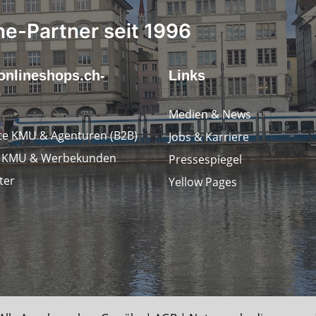
ne-Partner seit 1996
onlineshops.ch-
Links
r
Medien & News
e KMU & Agenturen (B2B)
Jobs & Karriere
e KMU & Werbekunden
Pressespiegel
ter
Yellow Pages