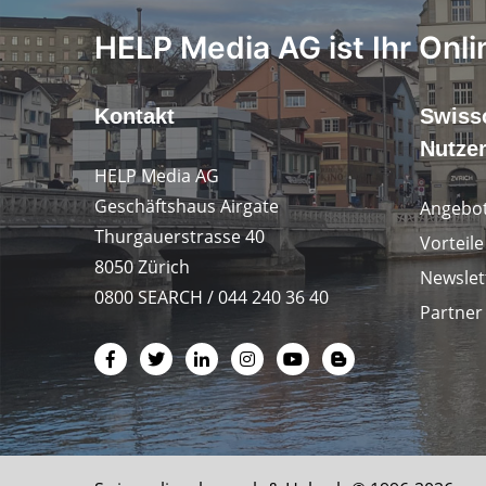
HELP Media AG ist Ihr Onli
Kontakt
Swiss
Nutze
HELP Media AG
Geschäftshaus Airgate
Angebot
Thurgauerstrasse 40
Vorteil
8050 Zürich
Newslet
0800 SEARCH / 044 240 36 40
Partner