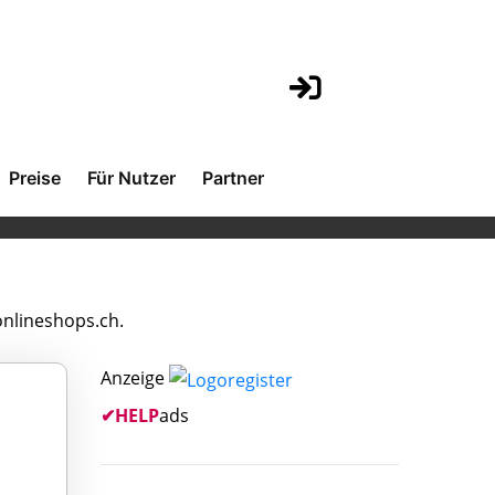
Preise
Für Nutzer
Partner
onlineshops.ch.
Anzeige
✔
HELP
ads