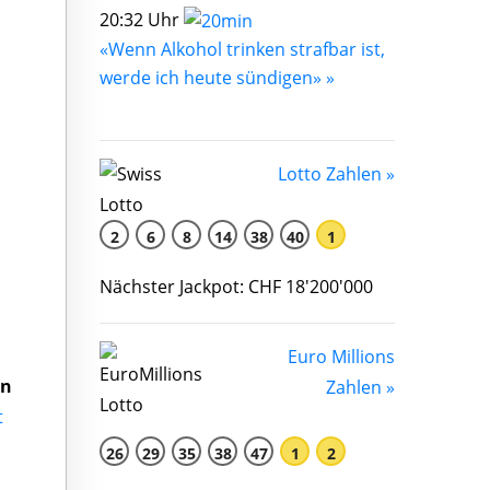
20:32 Uhr
«Wenn Alkohol trinken strafbar ist,
werde ich heute sündigen» »
Lotto Zahlen »
2
6
8
14
38
40
1
Nächster Jackpot: CHF 18'200'000
Euro Millions
en
Zahlen »
t
26
29
35
38
47
1
2