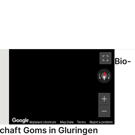
Bio-
Keyboard shortcuts
Map Data
Terms
Report a problem
chaft Goms in Gluringen