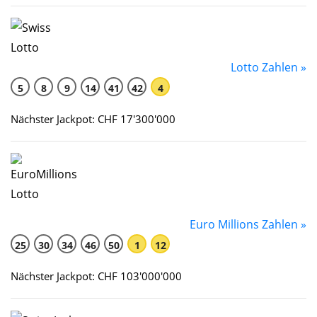
Lotto Zahlen »
5
8
9
14
41
42
4
Nächster Jackpot: CHF 17'300'000
Euro Millions Zahlen »
25
30
34
46
50
1
12
Nächster Jackpot: CHF 103'000'000