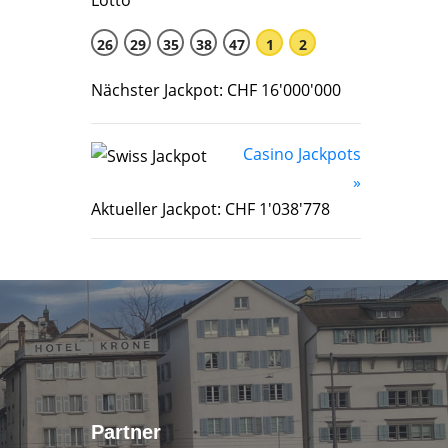
26
29
35
38
47
1
2
Nächster Jackpot: CHF 16'000'000
Casino Jackpots
»
Aktueller Jackpot: CHF 1'038'778
Partner