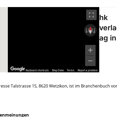
hk
verl
ag in
Keyboard shortcuts
Map Data
Terms
Report a problem
dresse Talstrasse 15, 8620 Wetzikon, ist im Branchenbuch vo
enmeinungen