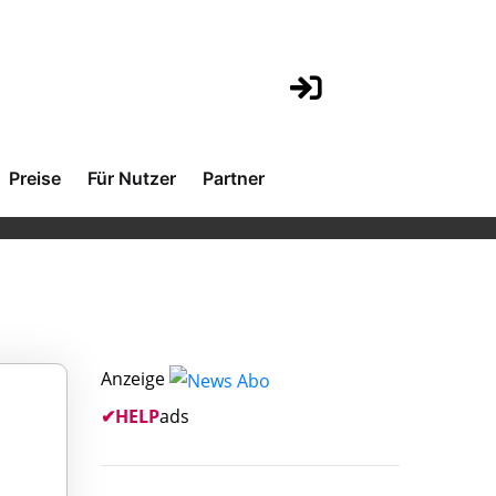
Preise
Für Nutzer
Partner
Anzeige
✔
HELP
ads