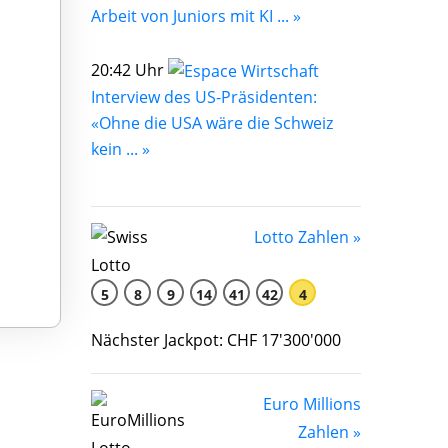
Arbeit von Juniors mit KI ... »
20:42 Uhr
Interview des US-Präsidenten:
«Ohne die USA wäre die Schweiz
kein ... »
Lotto Zahlen »
5
8
9
14
41
42
4
Nächster Jackpot: CHF 17'300'000
Euro Millions
Zahlen »