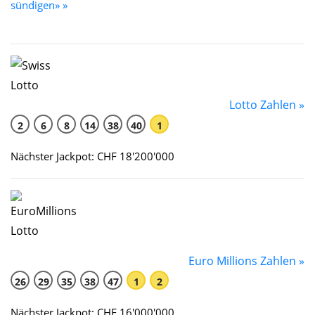
sündigen» »
Lotto Zahlen »
2
6
8
14
38
40
1
Nächster Jackpot: CHF 18'200'000
Euro Millions Zahlen »
26
29
35
38
47
1
2
Nächster Jackpot: CHF 16'000'000