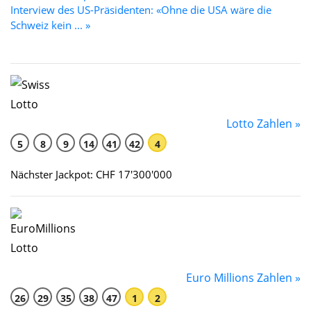
Interview des US-Präsidenten: «Ohne die USA wäre die
Schweiz kein ... »
Lotto Zahlen »
5
8
9
14
41
42
4
Nächster Jackpot: CHF 17'300'000
Euro Millions Zahlen »
26
29
35
38
47
1
2