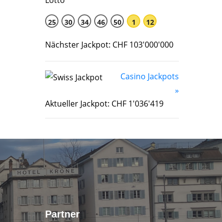
25
30
34
46
50
1
12
Nächster Jackpot: CHF 103'000'000
Casino Jackpots
»
Aktueller Jackpot: CHF 1'036'419
Partner