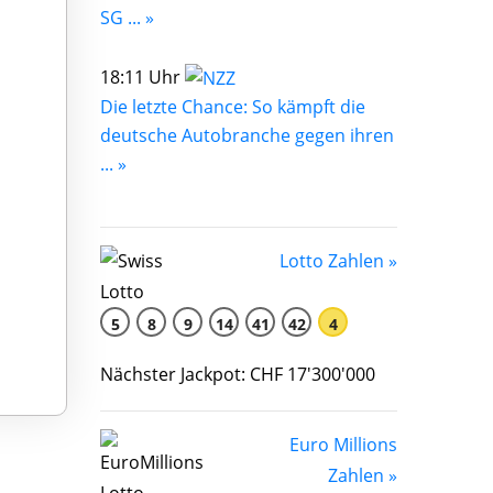
SG ... »
18:11 Uhr
Die letzte Chance: So kämpft die
deutsche Autobranche gegen ihren
... »
Lotto Zahlen »
5
8
9
14
41
42
4
Nächster Jackpot: CHF 17'300'000
Euro Millions
Zahlen »