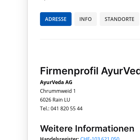
ADRESSE
INFO
STANDORTE
Firmenprofil AyurVe
AyurVeda AG
Chrummweid 1
6026 Rain LU
Tel.: 041 820 55 44
Weitere Informationen
Handelsregister:
CHE-103.621.050