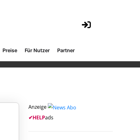
Preise
Für Nutzer
Partner
Anzeige
✔
HELP
ads