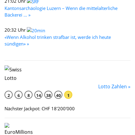
21:02 Uhr
Kantonsarchäologie Luzern – Wenn die mittelalterliche
Bäckerei ... »
20:32 Uhr
«Wenn Alkohol trinken strafbar ist, werde ich heute
sündigen» »
Lotto Zahlen »
2
6
8
14
38
40
1
Nächster Jackpot: CHF 18'200'000