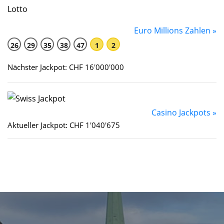
Euro Millions Zahlen »
26
29
35
38
47
1
2
Nächster Jackpot: CHF 16'000'000
Casino Jackpots »
Aktueller Jackpot: CHF 1'040'675