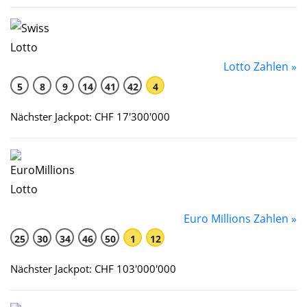
Lotto Zahlen »
5
8
9
14
41
42
4
Nächster Jackpot: CHF 17'300'000
Euro Millions Zahlen »
25
30
34
46
50
1
12
Nächster Jackpot: CHF 103'000'000