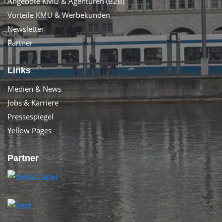
Angebote KMU & Agenturen (B2B)
Vorteile KMU & Werbekunden
Newsletter
Partner
Links
Medien & News
Jobs & Karriere
Pressespiegel
Yellow Pages
Partner