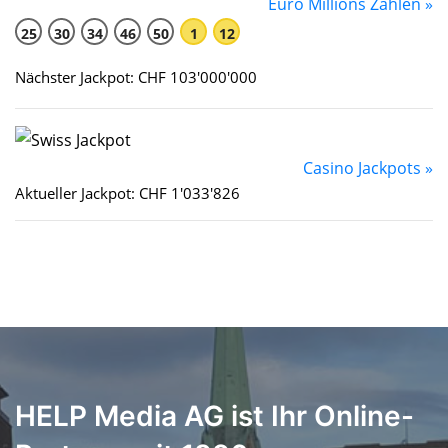
Euro Millions Zahlen »
25
30
34
46
50
1
12
Nächster Jackpot: CHF 103'000'000
Casino Jackpots »
Aktueller Jackpot: CHF 1'033'826
HELP Media AG ist Ihr Online-