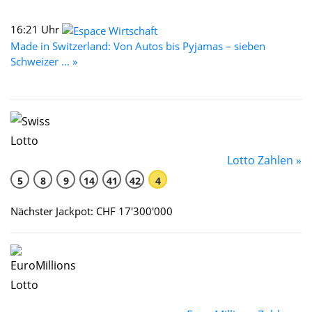
16:21 Uhr
Made in Switzerland: Von Autos bis Pyjamas – sieben
Schweizer ... »
Lotto Zahlen »
5
8
9
14
41
42
4
Nächster Jackpot: CHF 17'300'000