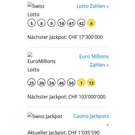
Lotto Zahlen »
5
8
9
14
41
42
4
Nächster Jackpot: CHF 17'300'000
Euro Millions
Zahlen »
25
30
34
46
50
1
12
Nächster Jackpot: CHF 103'000'000
Casino Jackpots
»
Aktueller Jackpot: CHF 1'035'590