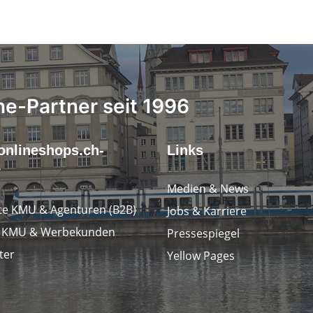
ne-Partner seit 1996
onlineshops.ch-
Links
r
Medien & News
e KMU & Agenturen (B2B)
Jobs & Karriere
e KMU & Werbekunden
Pressespiegel
ter
Yellow Pages