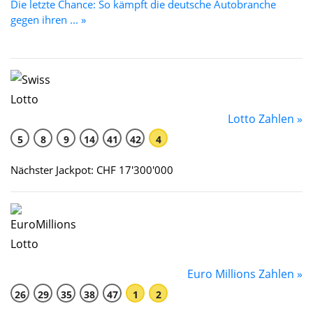
Die letzte Chance: So kämpft die deutsche Autobranche
gegen ihren ... »
Lotto Zahlen »
5
8
9
14
41
42
4
Nächster Jackpot: CHF 17'300'000
Euro Millions Zahlen »
26
29
35
38
47
1
2