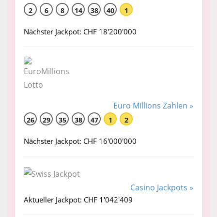
2
6
8
14
38
40
1
Nächster Jackpot: CHF 18'200'000
Euro Millions Zahlen »
26
29
35
38
47
1
2
Nächster Jackpot: CHF 16'000'000
Casino Jackpots »
Aktueller Jackpot: CHF 1'042'409