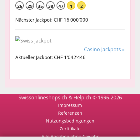
26
29
35
38
47
1
2
Nächster Jackpot: CHF 16'000'000
Casino Jackpots »
Aktueller Jackpot: CHF 1'042'446
Swissonlineshops.ch & Help.ch © 1996-2026
Impressum
Referenzen
Nutzungsbedingungen
Zertifikate
Alle Angaben ohne Gewähr