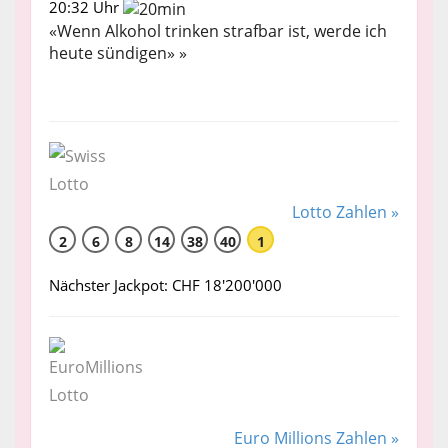
20:32 Uhr
«Wenn Alkohol trinken strafbar ist, werde ich
heute sündigen» »
Lotto Zahlen »
2
6
8
14
38
40
1
Nächster Jackpot: CHF 18'200'000
Euro Millions Zahlen »