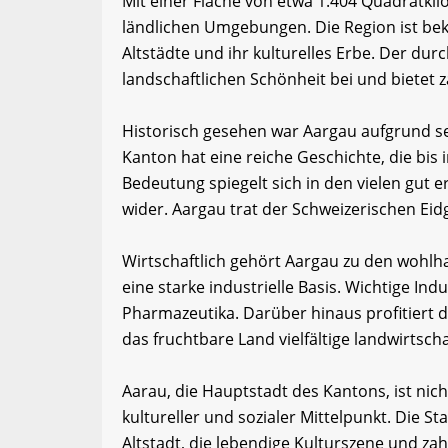
Mit einer Fläche von etwa 1.404 Quadratki
ländlichen Umgebungen. Die Region ist bek
Altstädte und ihr kulturelles Erbe. Der dur
landschaftlichen Schönheit bei und bietet z
Historisch gesehen war Aargau aufgrund se
Kanton hat eine reiche Geschichte, die bis 
Bedeutung spiegelt sich in den vielen gut
wider. Aargau trat der Schweizerischen Eid
Wirtschaftlich gehört Aargau zu den wohl
eine starke industrielle Basis. Wichtige In
Pharmazeutika. Darüber hinaus profitiert d
das fruchtbare Land vielfältige landwirtscha
Aarau, die Hauptstadt des Kantons, ist ni
kultureller und sozialer Mittelpunkt. Die Sta
Altstadt, die lebendige Kulturszene und za