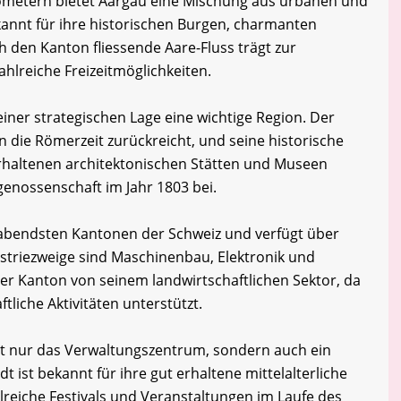
lometern bietet Aargau eine Mischung aus urbanen und
annt für ihre historischen Burgen, charmanten
ch den Kanton fliessende Aare-Fluss trägt zur
ahlreiche Freizeitmöglichkeiten.
iner strategischen Lage eine wichtige Region. Der
in die Römerzeit zurückreicht, und seine historische
 erhaltenen architektonischen Stätten und Museen
genossenschaft im Jahr 1803 bei.
habendsten Kantonen der Schweiz und verfügt über
dustriezweige sind Maschinenbau, Elektronik und
er Kanton von seinem landwirtschaftlichen Sektor, da
ftliche Aktivitäten unterstützt.
cht nur das Verwaltungszentrum, sondern auch ein
dt ist bekannt für ihre gut erhaltene mittelalterliche
hlreiche Festivals und Veranstaltungen im Laufe des