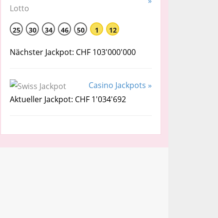
»
25
30
34
46
50
1
12
Nächster Jackpot: CHF 103'000'000
Casino Jackpots »
Aktueller Jackpot: CHF 1'034'692