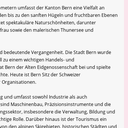
ometern umfasst der Kanton Bern eine Vielfalt an
den bis zu den sanften Hügeln und fruchtbaren Ebenen
tet spektakuläre Naturschönheiten, darunter
gfrau sowie den malerischen Thunersee und
nd bedeutende Vergangenheit. Die Stadt Bern wurde
ll zu einem wichtigen Handels- und
t Bern der Alten Eidgenossenschaft bei und spielte
chte. Heute ist Bern Sitz der Schweizer
r Organisationen.
tig und umfasst sowohl Industrie als auch
e sind Maschinenbau, Präzisionsinstrumente und die
ungssektor, insbesondere die Verwaltung, Bildung und
chtige Rolle. Darüber hinaus ist der Tourismus ein
on den alpinen Skigebieten, historischen Städten und