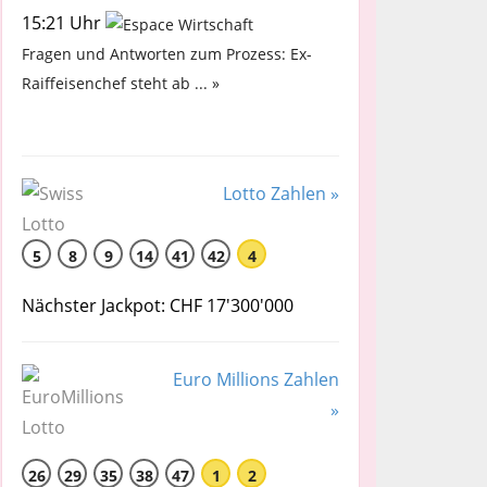
15:21 Uhr
Fragen und Antworten zum Prozess: Ex-
Raiffeisenchef steht ab ... »
Lotto Zahlen »
5
8
9
14
41
42
4
Nächster Jackpot: CHF 17'300'000
Euro Millions Zahlen
»
26
29
35
38
47
1
2