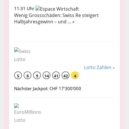
11:31 Uhr
Wenig Grossschäden: Swiss Re steigert
Halbjahresgewinn – und ... »
Lotto Zahlen »
5
8
9
14
41
42
4
Nächster Jackpot: CHF 17'300'000