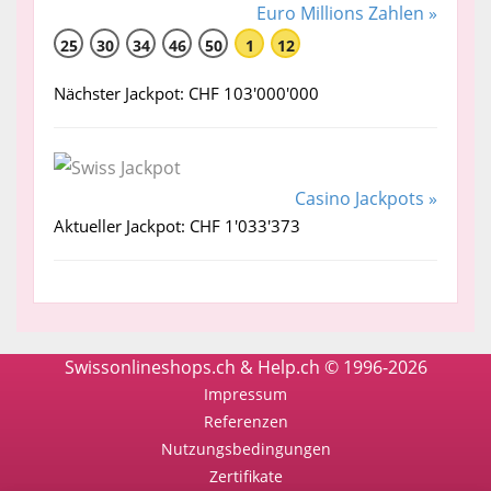
Euro Millions Zahlen »
25
30
34
46
50
1
12
Nächster Jackpot: CHF 103'000'000
Casino Jackpots »
Aktueller Jackpot: CHF 1'033'373
Swissonlineshops.ch & Help.ch © 1996-2026
Impressum
Referenzen
Nutzungsbedingungen
Zertifikate