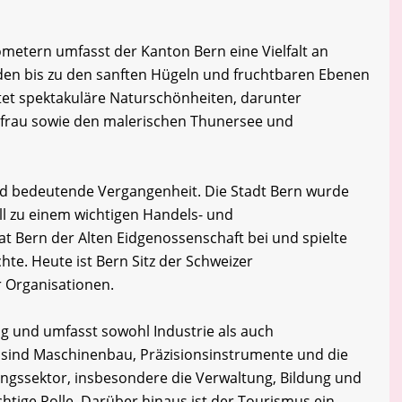
ometern umfasst der Kanton Bern eine Vielfalt an
den bis zu den sanften Hügeln und fruchtbaren Ebenen
tet spektakuläre Naturschönheiten, darunter
gfrau sowie den malerischen Thunersee und
nd bedeutende Vergangenheit. Die Stadt Bern wurde
ll zu einem wichtigen Handels- und
t Bern der Alten Eidgenossenschaft bei und spielte
chte. Heute ist Bern Sitz der Schweizer
r Organisationen.
tig und umfasst sowohl Industrie als auch
e sind Maschinenbau, Präzisionsinstrumente und die
ungssektor, insbesondere die Verwaltung, Bildung und
chtige Rolle. Darüber hinaus ist der Tourismus ein