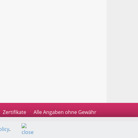
Zertifikate
Alle Angaben ohne Gewähr
licy
.