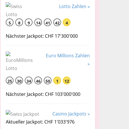
Lotto Zahlen »
5
8
9
14
41
42
4
Nächster Jackpot: CHF 17'300'000
Euro Millions Zahlen
»
25
30
34
46
50
1
12
Nächster Jackpot: CHF 103'000'000
Casino Jackpots »
Aktueller Jackpot: CHF 1'033'976