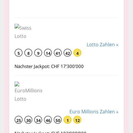
Lotto Zahlen »
5
8
9
14
41
42
4
Nächster Jackpot: CHF 17'300'000
Euro Millions Zahlen »
25
30
34
46
50
1
12