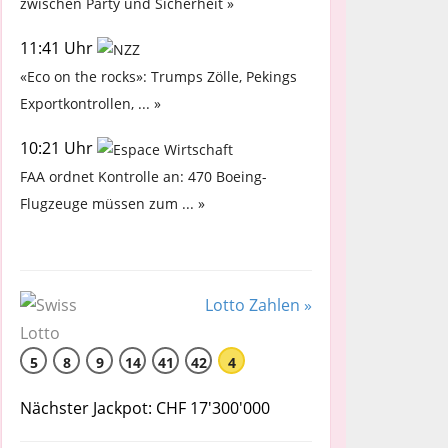
zwischen Party und Sicherheit »
11:41 Uhr
«Eco on the rocks»: Trumps Zölle, Pekings
Exportkontrollen, ... »
10:21 Uhr
FAA ordnet Kontrolle an: 470 Boeing-
Flugzeuge müssen zum ... »
Lotto Zahlen »
5
8
9
14
41
42
4
Nächster Jackpot: CHF 17'300'000