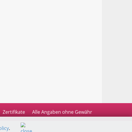
Zertifikate
Alle Angaben ohne Gewähr
licy
.