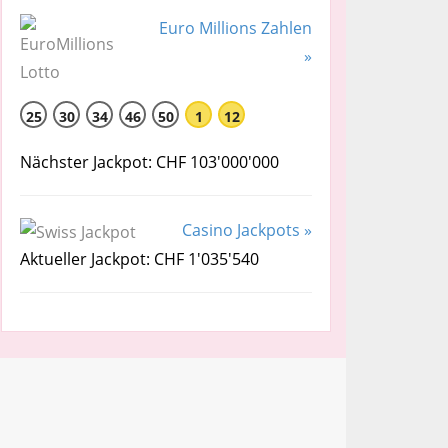
Euro Millions Zahlen
»
25
30
34
46
50
1
12
Nächster Jackpot: CHF 103'000'000
Casino Jackpots »
Aktueller Jackpot: CHF 1'035'540