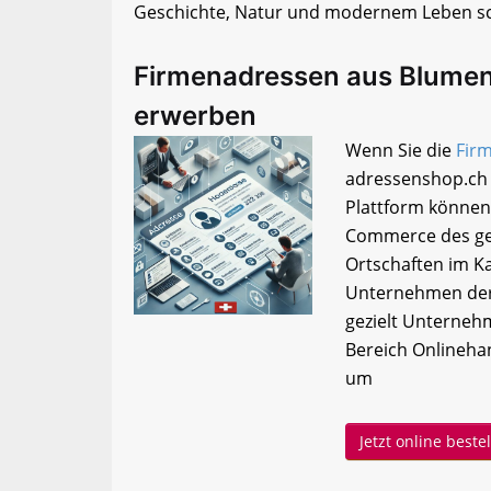
Geschichte, Natur und modernem Leben sc
Firmenadressen aus Blumen
erwerben
Wenn Sie die
Fir
adressenshop.ch 
Plattform können
Commerce des ge
Ortschaften im Ka
Unternehmen der 
gezielt Unterneh
Bereich Onlineha
um
Jetzt online best